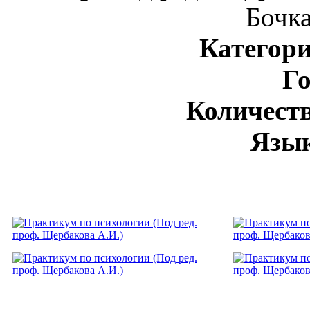
Бочка
Категори
Го
Количеств
Язы