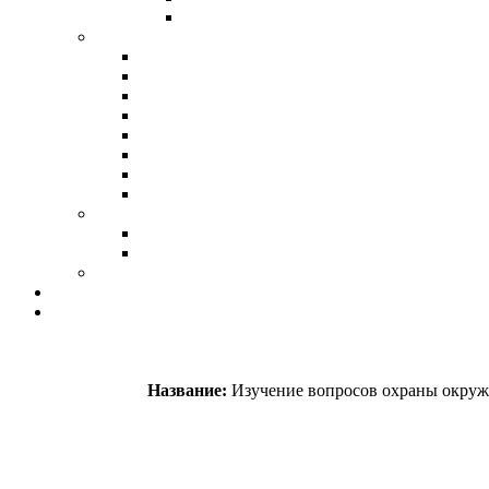
ПЕДАГОГИЧЕСКИЕ ТЕХНОЛОГИИ
ПСИХОЛОГИЯ
ОБЩАЯ ПСИХОЛОГИЯ
ОТРАСЛЕВАЯ ПСИХОЛОГИЯ
ПСИХОЛОГИЯ ОБРАЗОВАНИЯ
ПСИХОЛОГИЯ РАЗВИТИЯ
ПСИХОЛОГО-ПЕДАГОГИЧЕСКАЯ ПРАКТИКА
ПРОФОРИЕНТАЦИЯ
СОЦИАЛЬНАЯ ПСИХОЛОГИЯ
ИНКЛЮЗИВНОЕ ОБУЧЕНИЕ
ОХРАНА ТРУДА
ОХРАНА ТРУДА
ВИРУСНАЯ ПАНДЕМИЯ
БИБЛИОТЕЧНОЕ ДЕЛО
ФОНД РЕДКИХ КНИГ
ПОЛЕЗНЫЕ ССЫЛКИ
Название:
Изучение вопросов охраны окружа