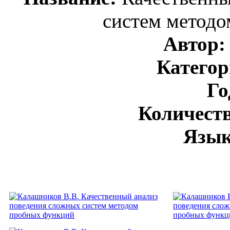
систем метод
Автор:
Категор
Го
Количеств
Язык