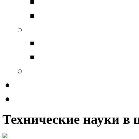
СОЦИАЛЬНАЯ ПСИХ
ИНКЛЮЗИВНОЕ ОБУ
ОХРАНА ТРУДА
ОХРАНА ТРУДА
ВИРУСНАЯ ПАНДЕМ
БИБЛИОТЕЧНОЕ ДЕЛО
ФОНД РЕДКИХ КНИГ
ПОЛЕЗНЫЕ ССЫЛКИ
Технические науки в 