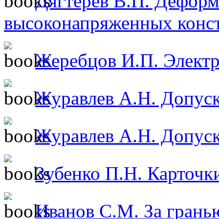
Дягтерёв В.П. Деформ
высоконапряженных конс
Жеребцов И.П. Электр
Журавлев А.Н. Допуск
Журавлев А.Н. Допуск
Зубенко П.Н. Карточки
Иванов С.М. За гранью